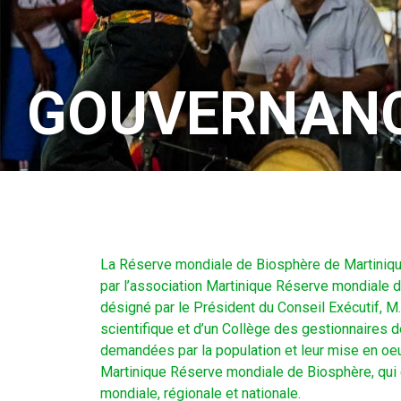
GOUVERNAN
La Réserve mondiale de Biosphère de Martinique 
par l’association Martinique Réserve mondiale 
désigné par le Président du Conseil Exécutif, M
scientifique et d’un Collège des gestionnaires 
demandées par la population et leur mise en oeu
Martinique Réserve mondiale de Biosphère, qui 
mondiale, régionale et nationale.