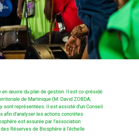
 en œuvre du plan de gestion. Il est co-présidé
rritoriale de Martinique (M. David ZOBDA,
 sont représentées. Il est assisté d’un Conseil
s afin d’analyser les actions concrètes
osphère est assurée par l’association
 des Réserves de Biosphère à l’échelle