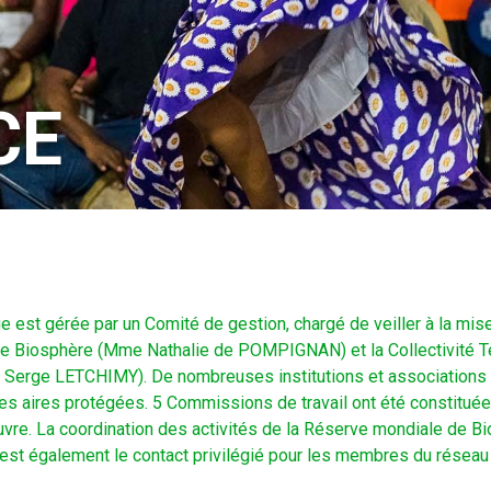
CE
est gérée par un Comité de gestion, chargé de veiller à la mise
de Biosphère (Mme Nathalie de POMPIGNAN) et la Collectivité Te
. Serge LETCHIMY). De nombreuses institutions et associations y
des aires protégées. 5 Commissions de travail ont été constituée
vre. La coordination des activités de la Réserve mondiale de Bi
est également le contact privilégié pour les membres du réseau