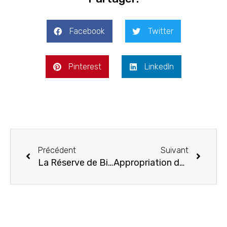
Facebook
Twitter
Pinterest
LinkedIn
Précédent
Suivant
La Réserve de Biosphère est intervenue pour signaler un phénomène de pollution aquatique récurrent sur la zone de la Lézarde au Lamentin
Appropriation du titre mondial par la population et valorisation du logo de l’UNESCO